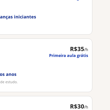
ianças iniciantes
R$35
/h
Primeira aula grátis
 os anos
 de estudo.
R$30
/h