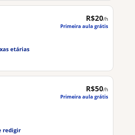
R$20
/h
Primeira aula grátis
ixas etárias
R$50
/h
Primeira aula grátis
 redigir