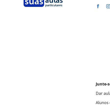
Junte-s
Dar aul
Alunos