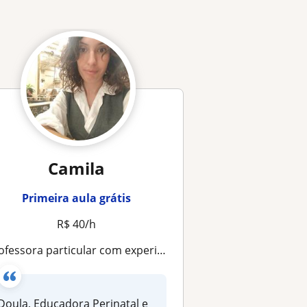
Camila
Primeira aula grátis
R$ 40/h
essora particular com experiência em pedagogias alternativas como Montessori, Waldorf e Regglio Emília
Doula, Educadora Perinatal e