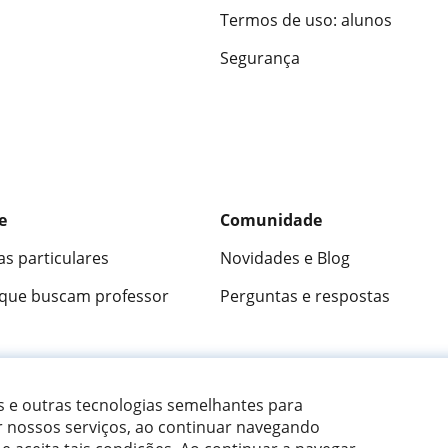
Termos de uso: alunos
Segurança
e
Comunidade
as particulares
Novidades e Blog
 que buscam professor
Perguntas e respostas
ica
9,5/10
★★★★★
9,5/10
305915
opini
es e outras tecnologias semelhantes para
r nossos serviços, ao continuar navegando