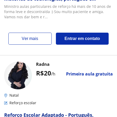
redação)
Ministro aulas particulares de reforço há mais de 10 anos de
forma leve e descontraída :) Sou muito paciente e amiga.
Vamos nos dar bem e r...
ver mais
Entrar em contato
Radna
R$20
/h
Primeira aula gratuita
Natal
Reforço escolar
Reforço Escolar Adaptado - Português,