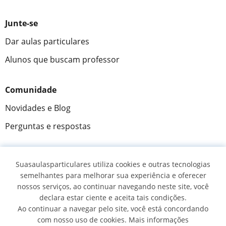
Junte-se
Dar aulas particulares
Alunos que buscam professor
Comunidade
Novidades e Blog
Perguntas e respostas
Suasaulasparticulares utiliza cookies e outras tecnologias
Fantástica
★★★★★
9,5/10
semelhantes para melhorar sua experiência e oferecer
nossos serviços, ao continuar navegando neste site, você
305915
opiniões de alunos
declara estar ciente e aceita tais condições.
Ao continuar a navegar pelo site, você está concordando
com nosso uso de cookies. Mais informações
© 2007 - 2026 Suas aulas particulares