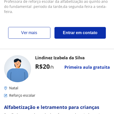
.periodo da tarde,da segunda-feira a sexta-
Professora de reforço escolar da alfabetização ao quinto ano
feira
do fundamental .periodo da tarde,da segunda-feira a sexta-
feira.
ver mais
Entrar em contato
Lindinez Izabela da Silva
R$20
/h
Primeira aula gratuita
Natal
Reforço escolar
Alfabetização e letramento para crianças