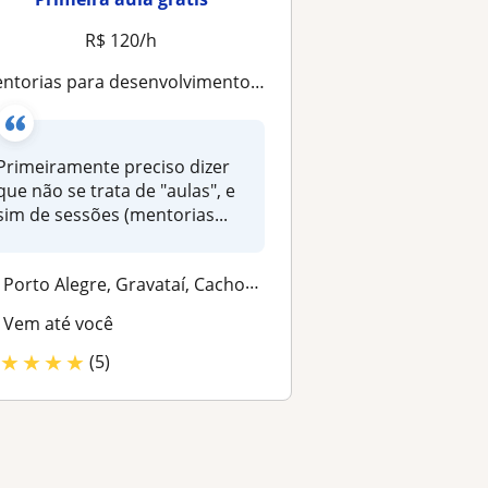
R$ 120/h
entorias para desenvolvimento linguístico do espanhol
Primeiramente preciso dizer
que não se trata de "aulas", e
sim de sessões (mentorias...
Porto Alegre, Gravataí, Cachoeirinha (Rio Grande do Sul), Canoas
Vem até você
★
★
★
★
(5)