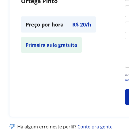
Ortega Pinto
Preço por hora
R$ 20/h
Primeira aula gratuita
Ao
av
Há algum erro neste perfil?
Conte pra gente