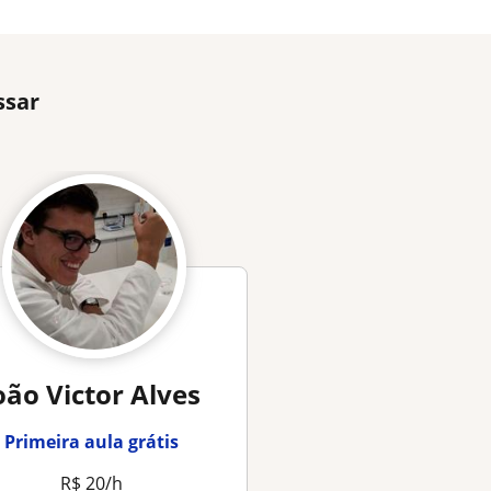
ssar
oão Victor Alves
João Victor A
Primeira aula grátis
Primeira aula grá
R$ 20/h
R$ 20/h