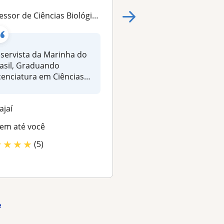
r de Ciências Biológicas (Ensino Fundamental II e Ensino Médio)
Professor de Ciências e Biologia (Ensino Fundame
servista da Marinha do
Reservista da Marin
asil, Graduando
Brasil, Graduando
cenciatura em Ciências
Licenciatura em Ciên
ológicas, Cola...
Biológicas, Cola...
tajaí
Itajaí
em até você
Vem até você
★
★
★
★
★
★
★
★
★
(5)
(5)
e