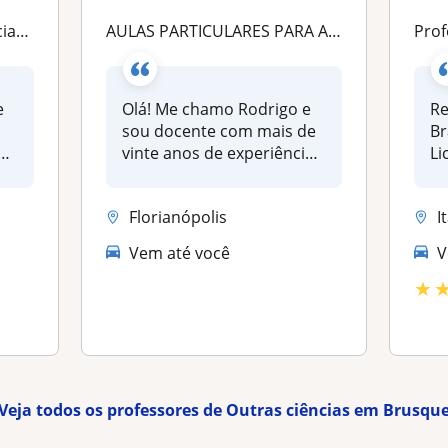
raduações
AULAS PARTICULARES PARA ALUNOS DO ENSINO FUNDAMENTAL E DO ENSINO MÉDIO
Professo
e
Olá! Me chamo Rodrigo e
Re
sou docente com mais de
Br
es
vinte anos de experiência,
Li
tanto em...
Bi
Florianópolis
I
Vem até você
V
★
Veja todos os professores de Outras ciências em Brusqu