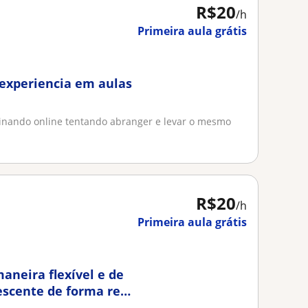
R$20
/h
Primeira aula grátis
 experiencia em aulas
inando online tentando abranger e levar o mesmo
R$20
/h
Primeira aula grátis
aneira flexível e de
escente de forma real