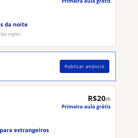
Primeira aula grátis
as da noite
falo ingles
Publicar anúncio
R$20
/h
Primeira aula grátis
 para estrangeiros