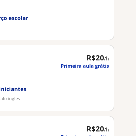
rço escolar
R$20
/h
Primeira aula grátis
iniciantes
falo ingles
R$20
/h