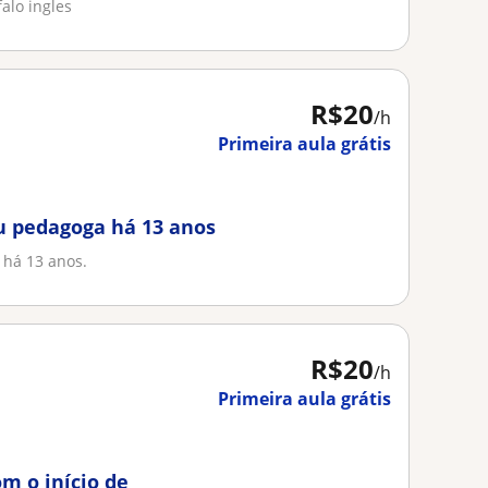
falo ingles
R$20
/h
Primeira aula grátis
ou pedagoga há 13 anos
 há 13 anos.
R$20
/h
Primeira aula grátis
m o início de