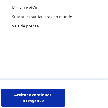
Missão e visão
Suasaulasparticulares no mundo
Sala de prensa
ões de alunos
Aceitar e continuar 
navegando
Mapa do site:
Professores particulares