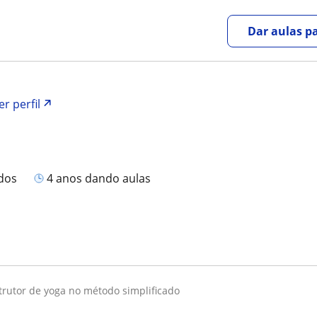
Dar aulas pa
er perfil
a
ados
4 anos dando aulas
strutor de yoga no método simplificado