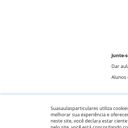
Junte-s
Dar aul
Alunos
Fantást
Suasaulasparticulares utiliza cooki
melhorar sua experiência e oferece
neste site, você declara estar ciente
© 2007 - 2026 Suas aulas particulares
pelo site, você está concordando c