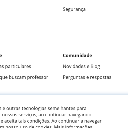
Segurança
e
Comunidade
as particulares
Novidades e Blog
 que buscam professor
Perguntas e respostas
ica
9,5/10
★★★★★
9,5/10
305915
opini
es e outras tecnologias semelhantes para
r nossos serviços, ao continuar navegando
 e aceita tais condições.
Ao continuar a navegar
om nosso uso de cookies. Mais informações