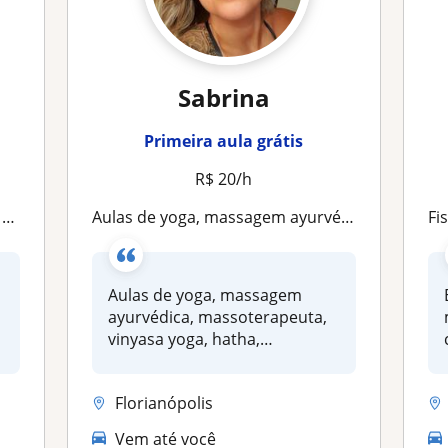
Sabrina
Primeira aula grátis
R$ 20/h
e
Aulas de yoga, massagem ayurvédica, massoterapeuta, vinyasa yoga, hatha, ashtanga, restaurativo
Fi
a
Aulas de yoga, massagem
ayurvédica, massoterapeuta,
vinyasa yoga, hatha,
ashtanga...
Florianópolis
Vem até você