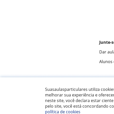
Junte-s
Dar aul
Alunos
Fantást
Suasaulasparticulares utiliza cooki
melhorar sua experiência e oferece
neste site, você declara estar ciente
© 2007 - 2026 Suas aulas particulares
pelo site, você está concordando c
política de cookies