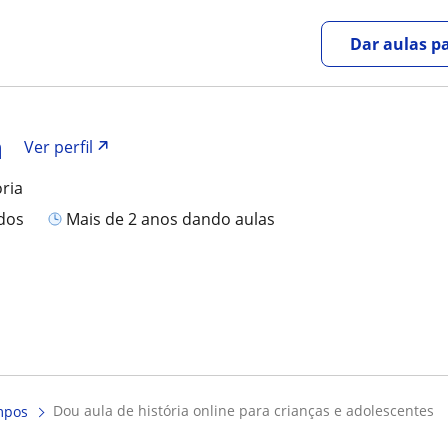
Dar aulas pa
a
Ver perfil
ória
ados
mais de 2 anos dando aulas
dou aula de história online para crianças e adolescentes
mpos