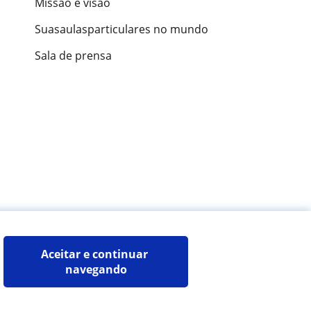
Missão e visão
Suasaulasparticulares no mundo
Sala de prensa
ões de alunos
Aceitar e continuar 
navegando
Mapa do site:
Professores particulares