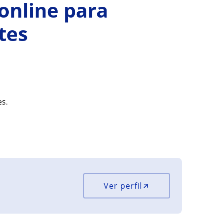
 online para
tes
es.
Ver perfil