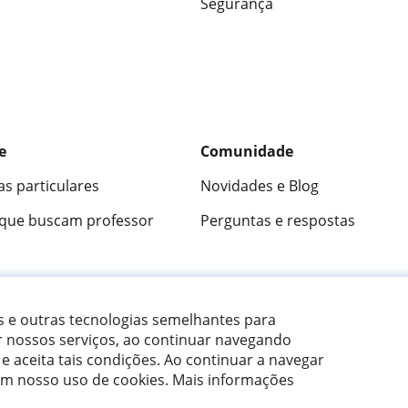
Segurança
e
Comunidade
as particulares
Novidades e Blog
 que buscam professor
Perguntas e respostas
ica
9,5/10
★★★★★
9,5/10
305915
opini
es e outras tecnologias semelhantes para
r nossos serviços, ao continuar navegando
 e aceita tais condições.
Ao continuar a navegar
om nosso uso de cookies. Mais informações