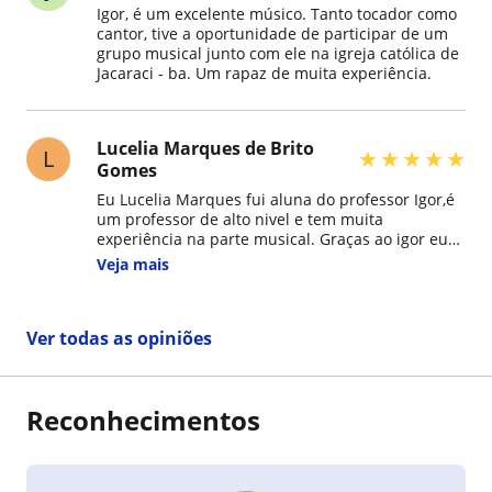
Igor, é um excelente músico. Tanto tocador como
cantor, tive a oportunidade de participar de um
grupo musical junto com ele na igreja católica de
Jacaraci - ba. Um rapaz de muita experiência.
Lucelia Marques de Brito
L
★
★
★
★
★
Gomes
Eu Lucelia Marques fui aluna do professor Igor,é
um professor de alto nivel e tem muita
experiência na parte musical. Graças ao igor eu
Hoje em dia eu canto em barzinhos,igreja e em
Veja mais
eventos como casamentos,festas etc ... Super
recomendo esse professor qualificado e de
experiência.
Ver todas as opiniões
Reconhecimentos