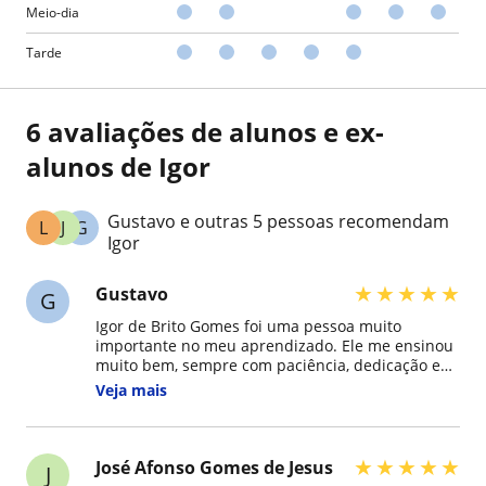
Meio-dia
Tarde
6 avaliações de alunos e ex-
alunos de Igor
Gustavo e outras 5 pessoas recomendam
L
J
G
Igor
★
★
★
★
★
Gustavo
G
Igor de Brito Gomes foi uma pessoa muito
importante no meu aprendizado. Ele me ensinou
muito bem, sempre com paciência, dedicação e
vontade de ajudar. Graças a ele, consegui
Veja mais
entender melhor várias coisas que antes
pareciam difíceis. Sou grato por tudo o que
aprendi com ele, porque fez diferença no meu
crescimento.
★
★
★
★
★
José Afonso Gomes de Jesus
J