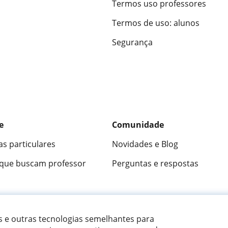
Termos uso professores
Termos de uso: alunos
Segurança
e
Comunidade
as particulares
Novidades e Blog
 que buscam professor
Perguntas e respostas
ica
9,5/10
★★★★★
9,5/10
305915
opini
es e outras tecnologias semelhantes para