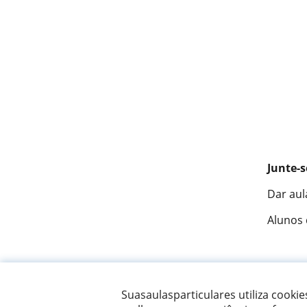
Junte-s
Dar aul
Alunos
Fantást
Suasaulasparticulares utiliza cooki