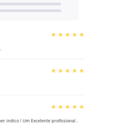
★
★
★
★
★
.
★
★
★
★
★
★
★
★
★
★
er indico ! Um Excelente profissional ,