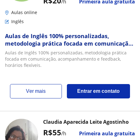
R$20
/h
Primeira aula gratuita
Aulas online
Inglês
Aulas de Inglês 100% personalizadas,
metodologia prática focada em comunicação,
acompanhamento e feedback, horários
Aulas de Inglês 100% personalizadas, metodologia prática
flexíveis
focada em comunicação, acompanhamento e feedback,
horários flexíveis.
ver mais
Entrar em contato
Claudia Aparecida Leite Agostinho
R$55
/h
Primeira aula gratuita