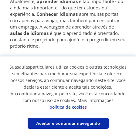
Atualmente,
aprender idiomas
é tão importante - ou
ainda mais importante - do que ter estudos ou
experiência.
Conhecer idiomas
abre muitas portas,
não apenas para viajar, mas também para encontrar
um emprego. A vantagem de aprender através de
aulas de idiomas
é que o aprendizado é orientado,
constante e projetado para ajudá-lo a progredir em seu
próprio ritmo.
💭 Que aulas de idiomas há em
Suasaulasparticulares utiliza cookies e outras tecnologias
Suasaulasparticulares?
semelhantes para melhorar sua experiência e oferecer
nossos serviços, ao continuar navegando neste site, você
Nesta página você encontrará aulas para todos os
declara estar ciente e aceita tais condições.
idiomas:
aulas de inglês, aulas de espanhol, aulas
Ao continuar a navegar pelo site, você está concordando
de francês...
Há professores de idiomas de línguas
com nosso uso de cookies. Mais informações
europeias, mas também há centenas de anúncios para
política de cookies
professores de idiomas orientais, como chinês, japonês
ou coreano. Além disso, você tem a opção de escolher
se quer fazer suas
aulas de idioma em casa
ou
Filtrar
Salvar pesquisa
Aceitar e continuar navegando
online.