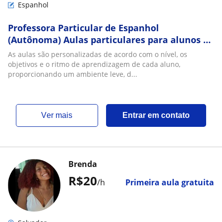
Espanhol
Professora Particular de Espanhol
(Autônoma) Aulas particulares para alunos de
diferentes níveis. Desenvolvimento de
As aulas são personalizadas de acordo com o nível, os
materiais de
objetivos e o ritmo de aprendizagem de cada aluno,
proporcionando um ambiente leve, d...
ver mais
Entrar em contato
Brenda
R$20
/h
Primeira aula gratuita