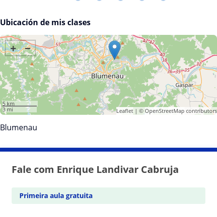
Ubicación de mis clases
+
−
5 km
3 mi
Leaflet
| ©
OpenStreetMap
contributors
Blumenau
Fale com Enrique Landivar Cabruja
Primeira aula gratuita