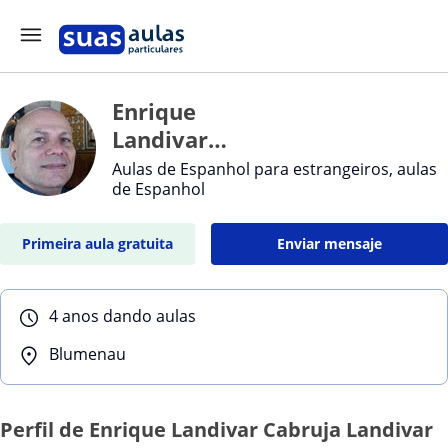
Enrique
Landivar
Cabruja
Aulas de Espanhol para estrangeiros, aulas
de Espanhol
Landivar
Cabruja
Primeira aula gratuita
Enviar mensaje
4 anos dando aulas
Blumenau
Perfil de Enrique Landivar Cabruja Landivar