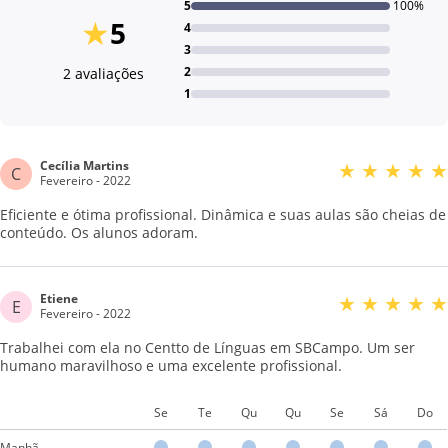
5
100%
★
5
4
3
2
2 avaliações
1
Cecília Martins
★
★
★
★
★
C
Fevereiro - 2022
Eficiente e ótima profissional. Dinâmica e suas aulas são cheias de
conteúdo. Os alunos adoram.
Etiene
★
★
★
★
★
E
Fevereiro - 2022
Trabalhei com ela no Centto de Línguas em SBCampo. Um ser
humano maravilhoso e uma excelente profissional.
Se
Te
Qu
Qu
Se
Sá
Do
Manhã