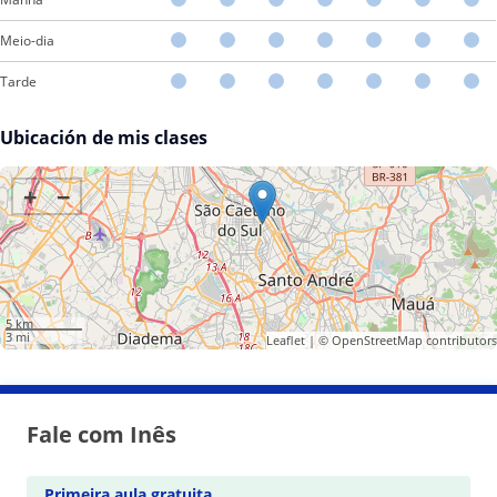
Meio-dia
Tarde
Ubicación de mis clases
+
−
5 km
3 mi
Leaflet
| ©
OpenStreetMap
contributors
Fale com Inês
Primeira aula gratuita