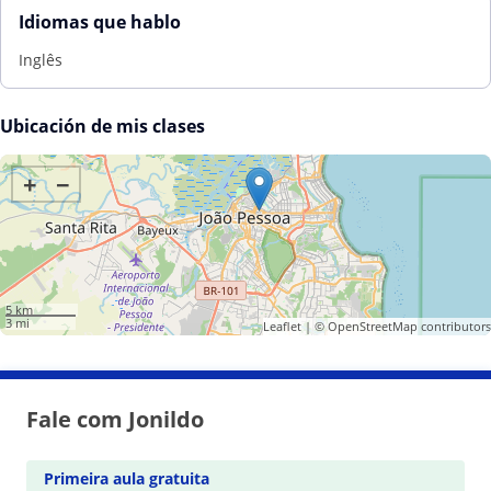
Idiomas que hablo
Inglês
Ubicación de mis clases
+
−
5 km
3 mi
Leaflet
| ©
OpenStreetMap
contributors
Fale com Jonildo
Primeira aula gratuita