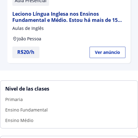
Aula Presencial
Leciono Língua Inglesa nos Ensinos
Fundamental e Médio. Estou há mais de 15
anos promovendo educação em escolas
Aulas de Inglês
públicas e particulares
João Pessoa
R$20/h
Ver anúncio
Nivel de las clases
Primaria
Ensino Fundamental
Ensino Médio