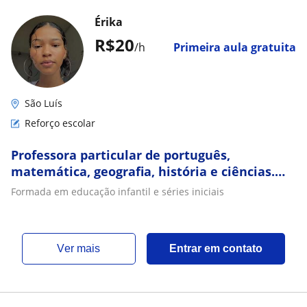
Érika
R$20
/h
Primeira aula gratuita
São Luís
Reforço escolar
Professora particular de português,
matemática, geografia, história e ciências.
Para crianças do 1° ao 5°. Online e presencial
Formada em educação infantil e séries iniciais
ver mais
Entrar em contato