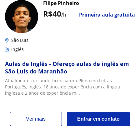
Filipe Pinheiro
R$40
/h
Primeira aula gratuita
São Luís
Inglês
Aulas de Inglês - Ofereço aulas de inglês em
São Luís do Maranhão
Atualmente cursando Licenciatura Plena em Letras -
Português, Inglês. 18 anos de experiência com a língua
inglesa e 2 anos de experiência m...
ver mais
Entrar em contato