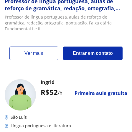
Professor de língua portuguesa, aulas de
reforço de gramática, redação, ortografia,
pontuação. Faixa etária Fundamental I e II
Professor de língua portuguesa, aulas de reforço de
gramática, redação, ortografia, pontuação. Faixa etária
Fundamental I e II
ver mais
Entrar em contato
Ingrid
R$52
/h
Primeira aula gratuita
São Luís
Língua portuguesa e literatura