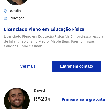
Brasília
Educação
Licenciado Pleno em Educação Física
Licenciado Pleno em Educação Física (UnB) - professor escolar
de Infantil ao Ensino Médio (Maple Bear, Pueri Bilíngue,
Candanguinho e Ciman...
ver mais
Entrar em contato
David
R$20
/h
Primeira aula gratuita