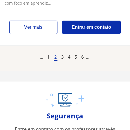
com foco em aprendiz...
ver mais
Entrar em contato
...
1
2
3
4
5
6
...
Segurança
Entre em contato com os professores através