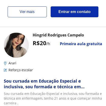
ver mais
Entrar em contato
Hingrid Rodrigues Campelo
R$20
/h
Primeira aula gratuita
Arari
Reforço escolar
Sou cursada em Educação Especial e
inclusiva, sou formada e técnica em
enfermagem, tenho 21 anos e que começar
Sou cursada em Educação Especial e inclusiva, sou formada e
minha carreira
técnica em enfermagem, tenho 21 anos e que começar minha
carreira .