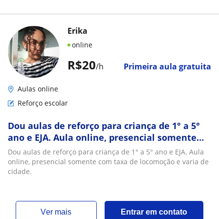
Erika
online
R$20
/h
Primeira aula gratuita
Aulas online
Reforço escolar
Dou aulas de reforço para criança de 1° a 5°
ano e EJA. Aula online, presencial somente
com taxa de locomoção e varia de cidade
Dou aulas de reforço para criança de 1° a 5° ano e EJA. Aula
online, presencial somente com taxa de locomoção e varia de
cidade.
ver mais
Entrar em contato