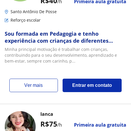
R$40
/h
Primeira aula gratuita
Santo Antônio De Posse
Reforço escolar
Sou formada em Pedagogia e tenho
experiência com crianças de diferentes
idades. Já trabalhei em creches, escolas e
Minha principal motivação é trabalhar com crianças,
também como bab
contribuindo para o seu desenvolvimento, aprendizado e
bem-estar, sempre com carinho, p...
ver mais
Entrar em contato
Ianca
R$75
/h
Primeira aula gratuita