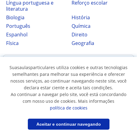
Língua portuguesa e
Reforço escolar
literatura
Biologia
História
Português
Química
Espanhol
Direito
Física
Geografia
Outros países
Suasaulasparticulares utiliza cookies e outras tecnologias
semelhantes para melhorar sua experiência e oferecer
nossos serviços, ao continuar navegando neste site, você
Argentina
Espanha
declara estar ciente e aceita tais condições.
França
Itália
Ao continuar a navegar pelo site, você está concordando
com nosso uso de cookies. Mais informações
Peru
Alemanha
política de cookies
Reino Unido
Filtrar
Salvar pesquisa
Aceitar e continuar navegando