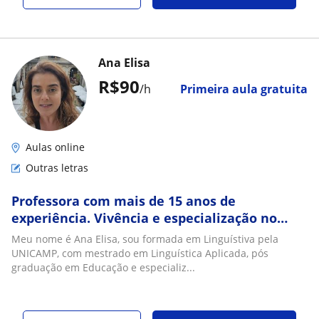
Ana Elisa
R$90
/h
Primeira aula gratuita
Aulas online
Outras letras
Professora com mais de 15 anos de
experiência. Vivência e especialização no
exterior. Plano de aula e material
Meu nome é Ana Elisa, sou formada em Linguístiva pela
personalizado
UNICAMP, com mestrado em Linguística Aplicada, pós
graduação em Educação e especializ...