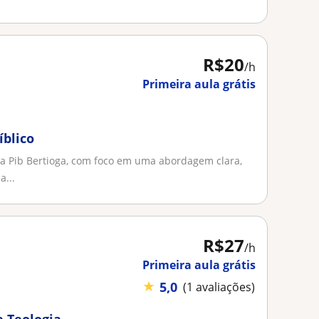
R$20
/h
Primeira aula grátis
íblico
da Pib Bertioga, com foco em uma abordagem clara,
a...
R$27
/h
Primeira aula grátis
★
5,0
(1 avaliações)