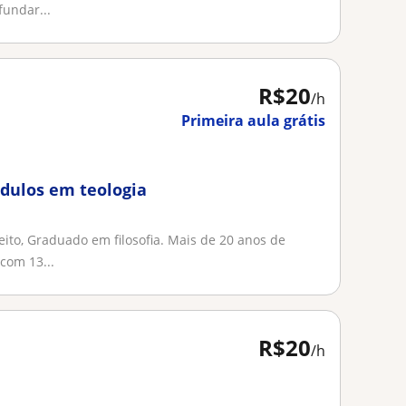
undar...
R$20
/h
Primeira aula grátis
ódulos em teologia
to, Graduado em filosofia. Mais de 20 anos de
com 13...
R$20
/h