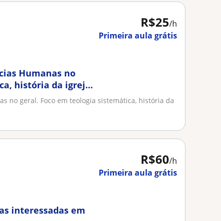
R$25
/h
Primeira aula grátis
ências Humanas no
a, história da igreja
s no geral. Foco em teologia sistemática, história da
R$60
/h
Primeira aula grátis
oas interessadas em