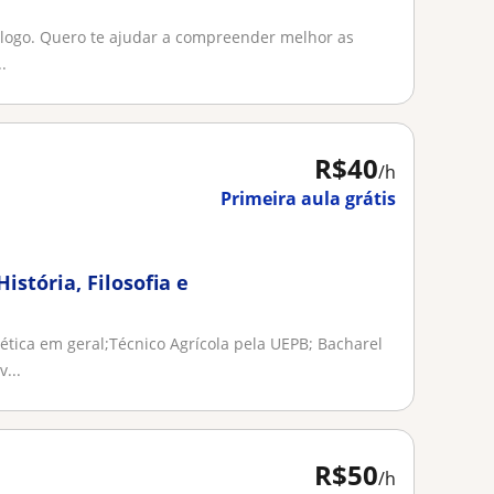
cólogo. Quero te ajudar a compreender melhor as
.
R$40
/h
Primeira aula grátis
istória, Filosofia e
ética em geral;Técnico Agrícola pela UEPB; Bacharel
...
R$50
/h