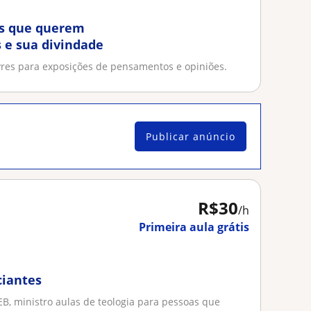
es que querem
 e sua divindade
vres para exposições de pensamentos e opiniões.
Publicar anúncio
R$30
/h
Primeira aula grátis
ciantes
B, ministro aulas de teologia para pessoas que