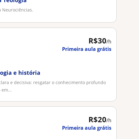
a Teologia
 Neurociências.
R$30
/h
Primeira aula grátis
logia e história
lara e decisiva: resgatar o conhecimento profundo
 em...
R$20
/h
Primeira aula grátis