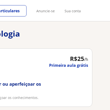
rticulares
Anuncie-se
Sua conta
ologia
R$25
/h
Primeira aula grátis
 ou aperfeiçoar os
içoar os conhecimentos.