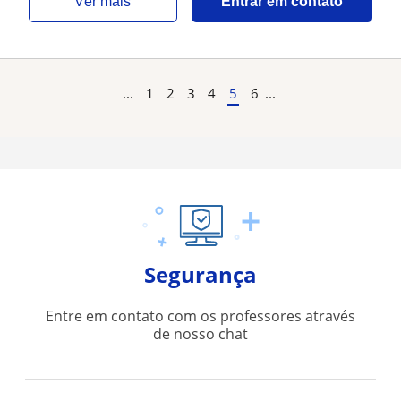
ver mais
Entrar em contato
...
1
2
3
4
5
6
...
Segurança
Entre em contato com os professores através
de nosso chat