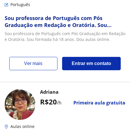
Português
Sou professora de Português com Pós
Graduação em Redação e Oratória. Sou
formada há 18 anos. Dou aulas online
Sou professora de Português com Pós Graduação em Redação
e Oratória. Sou formada há 18 anos. Dou aulas online.
ver mais
Entrar em contato
Adriana
R$20
/h
Primeira aula gratuita
Aulas online