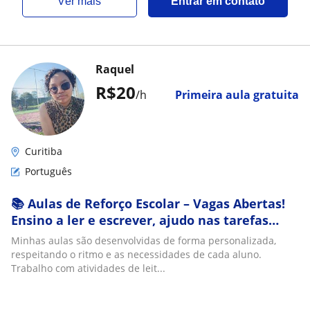
ver mais
Entrar em contato
Raquel
R$20
/h
Primeira aula gratuita
Curitiba
Português
📚 Aulas de Reforço Escolar – Vagas Abertas!
Ensino a ler e escrever, ajudo nas tarefas
escolares, reforço o aprendizado de Portug
Minhas aulas são desenvolvidas de forma personalizada,
respeitando o ritmo e as necessidades de cada aluno.
Trabalho com atividades de leit...