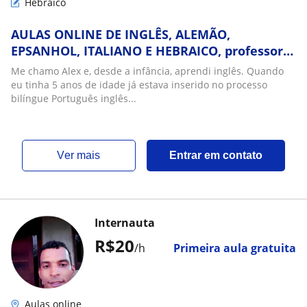
Hebraico
AULAS ONLINE DE INGLÊS, ALEMÃO,
EPSANHOL, ITALIANO E HEBRAICO, professor
com mais de 20 anos de experiência em
Me chamo Alex e, desde a infância, aprendi inglês. Quando
idiomas
eu tinha 5 anos de idade já estava inserido no processo
bilíngue Português inglês...
ver mais
Entrar em contato
Internauta
R$20
/h
Primeira aula gratuita
Aulas online