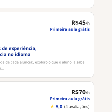
R$45
/h
Primeira aula grátis
 de experiência,
ncia no idioma
e de cada aluno(a), exploro o que o aluno já sabe
...
R$70
/h
Primeira aula grátis
★
5,0
(4 avaliações)