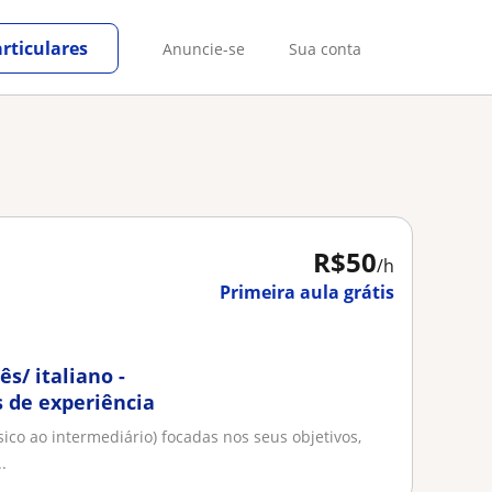
rticulares
Anuncie-se
Sua conta
R$50
/h
Primeira aula grátis
s/ italiano -
s de experiência
sico ao intermediário) focadas nos seus objetivos,
.