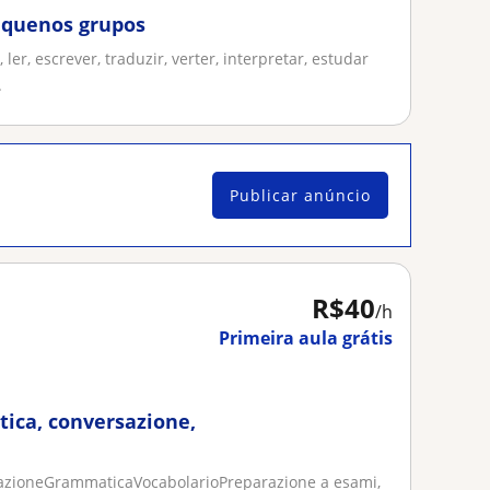
pequenos grupos
ler, escrever, traduzir, verter, interpretar, estudar
.
Publicar anúncio
R$40
/h
Primeira aula grátis
ica, conversazione,
zioneGrammaticaVocabolarioPreparazione a esami,