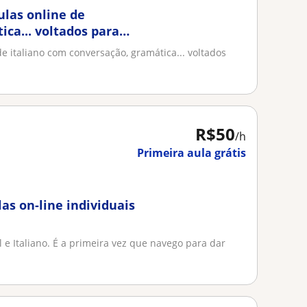
ulas online de
ica... voltados para
de italiano com conversação, gramática... voltados
R$50
/h
Primeira aula grátis
as on-line individuais
 e Italiano. É a primeira vez que navego para dar