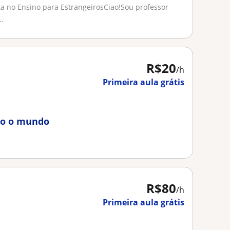
sta no Ensino para EstrangeirosCiao!Sou professor
..
R$20
/h
Primeira aula grátis
odo o mundo
R$80
/h
Primeira aula grátis