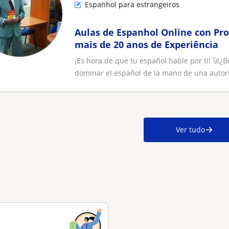
Espanhol para estrangeiros
Aulas de Espanhol Online con Pr
mais de 20 anos de Experiência
¡Es hora de que tu español hable por ti! 🚀​
dominar el español de la mano de una autori
Ver tudo