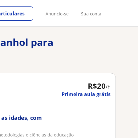
rticulares
Anuncie-se
Sua conta
panhol para
R$20
/h
Primeira aula grátis
 as idades, com
etodologias e ciências da educação