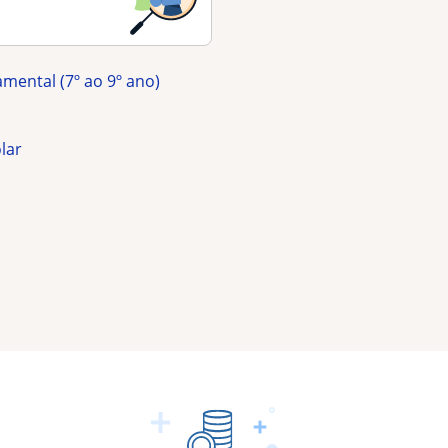
amental (7º ao 9º ano)
olar