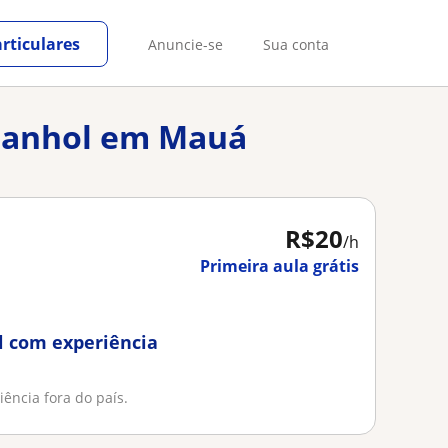
rticulares
Anuncie-se
Sua conta
spanhol em Mauá
R$20
/h
Primeira aula grátis
l com experiência
ência fora do país.