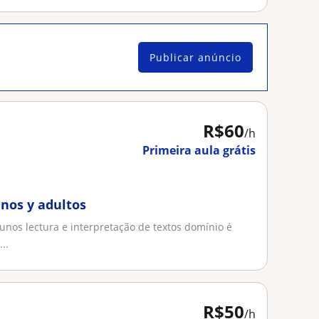
Publicar anúncio
R$60
/h
Primeira aula grátis
anos y adultos
unos lectura e interpretação de textos domínio é
..
R$50
/h