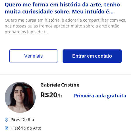
Quero me forma em história da arte, tenho
muita curiosidade sobre. Meu intuído é
aprimorar meu estudo é ganhar uma renda
Quero me cursa em história, ê adoraria compartilhar com vcs,
extra
nas nossas aulas iremos apreder muito sobre a arte então
prepare os lapis de c...
ver mais
Entrar em contato
Gabriele Cristine
R$20
/h
Primeira aula gratuita
Pires Do Rio
História da Arte