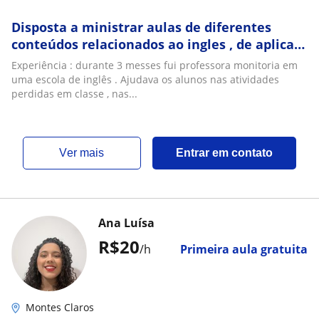
Disposta a ministrar aulas de diferentes
conteúdos relacionados ao ingles , de aplicar
atividades de gramática e também
Experiência : durante 3 messes fui professora monitoria em
impulsionar a prática do inglês , por meio , de
uma escola de inglês . Ajudava os alunos nas atividades
conversas e trocas de conhecimentos entre
perdidas em classe , nas...
professor e aluno
ver mais
Entrar em contato
Ana Luísa
R$20
/h
Primeira aula gratuita
Montes Claros