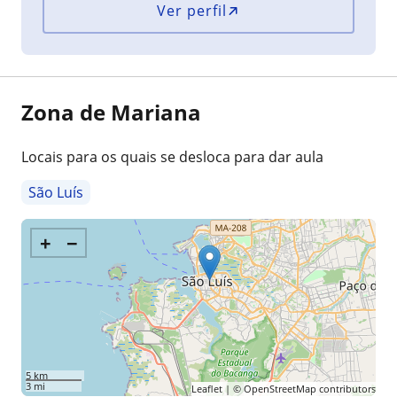
Ver perfil
Zona de Mariana
Locais para os quais se desloca para dar aula
São Luís
+
−
5 km
3 mi
Leaflet
| ©
OpenStreetMap
contributors