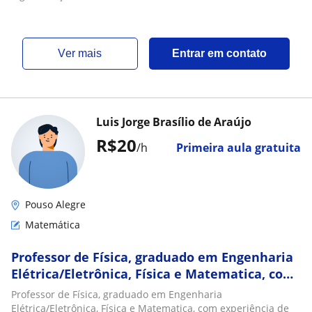
ver mais
Entrar em contato
Luis Jorge Brasílio de Araújo
R$20
/h
Primeira aula gratuita
Pouso Alegre
Matemática
Professor de Física, graduado em Engenharia
Elétrica/Eletrônica, Física e Matematica, com
experiência de 30 anos em diversos sistemas
Professor de Física, graduado em Engenharia
de ensino (Anglo, Objetivo, COC, Positivo,
Elétrica/Eletrônica, Física e Matematica, com experiência de