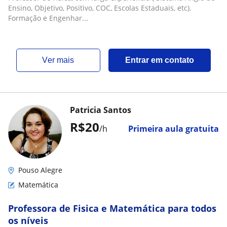
Engenharia Elétrica/Eletrônica, Física e
Ensino, Objetivo, Positivo, COC, Escolas Estaduais, etc).
Matematica. Mais de 30 anos de sala de aula
Formação e Engenhar...
ver mais
Entrar em contato
Patricia Santos
R$20
/h
Primeira aula gratuita
Pouso Alegre
Matemática
Professora de Fisica e Matemática para todos
os níveis