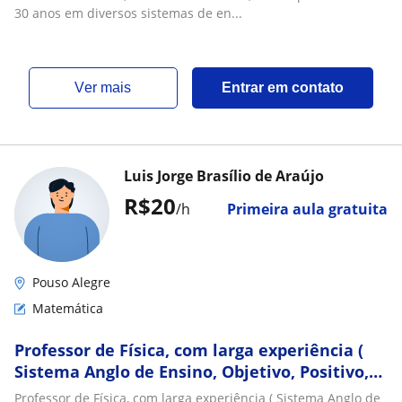
Escolas Estaduais)
30 anos em diversos sistemas de en...
ver mais
Entrar em contato
Luis Jorge Brasílio de Araújo
R$20
/h
Primeira aula gratuita
Pouso Alegre
Matemática
Professor de Física, com larga experiência (
Sistema Anglo de Ensino, Objetivo, Positivo,
COC, Escolas Estaduais, etc). Formação e
Professor de Física, com larga experiência ( Sistema Anglo de