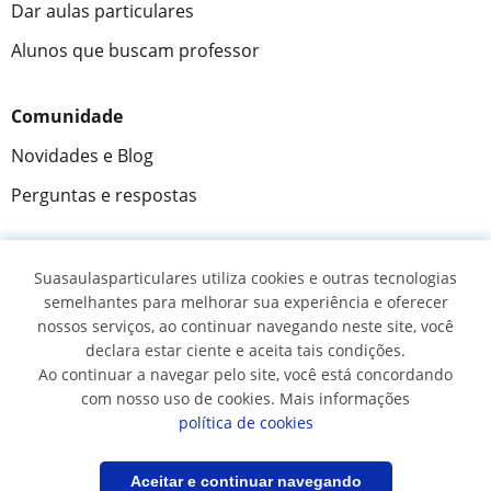
Dar aulas particulares
Alunos que buscam professor
Comunidade
Novidades e Blog
Perguntas e respostas
Suasaulasparticulares utiliza cookies e outras tecnologias
Fantástica
★★★★★
9,5/10
semelhantes para melhorar sua experiência e oferecer
nossos serviços, ao continuar navegando neste site, você
305883
opiniões de alunos
declara estar ciente e aceita tais condições.
Ao continuar a navegar pelo site, você está concordando
com nosso uso de cookies. Mais informações
© 2007 - 2026 Suas aulas particulares
política de cookies
Mapa do site:
Professores particulares
Filtrar
Salvar pesquisa
Aceitar e continuar navegando