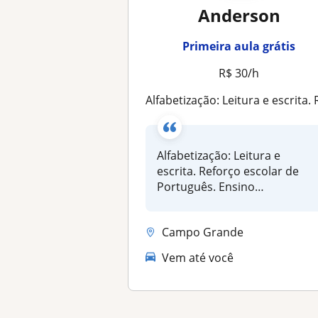
Anderson
Primeira aula grátis
R$ 30/h
Alfabetização: Leitura e escrita. Reforço escolar de Português. Ensino Fundamental 1° ao 4°. Orientação em trabalhos e pesqui
Alfabetização: Leitura e
escrita. Reforço escolar de
Português. Ensino
Fundamental 1...
Campo Grande
Vem até você