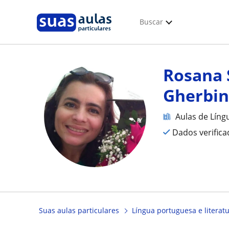
Buscar
Rosana 
Gherbi
Aulas de Líng
Dados verific
Suas aulas particulares
Língua portuguesa e literat