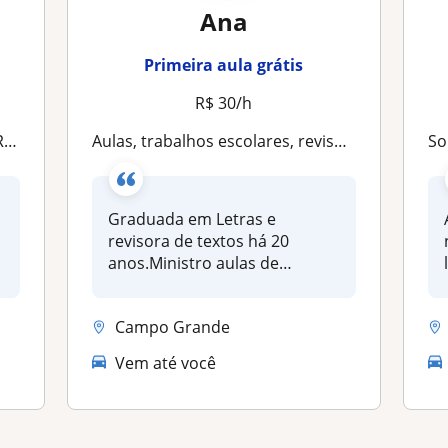
Ana
Primeira aula grátis
R$ 30/h
sas
Aulas, trabalhos escolares, revisão e redação, TCC
Sou 
Graduada em Letras e
revisora de textos há 20
anos.Ministro aulas de
português em to...
Campo Grande
Vem até você