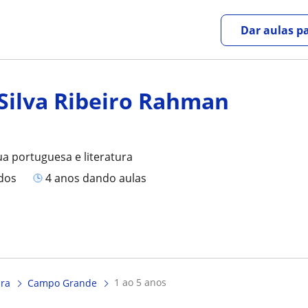
Dar aulas pa
Silva Ribeiro Rahman
n
ua portuguesa e literatura
ados
4 anos dando aulas
1 ao 5 anos
ura
Campo Grande