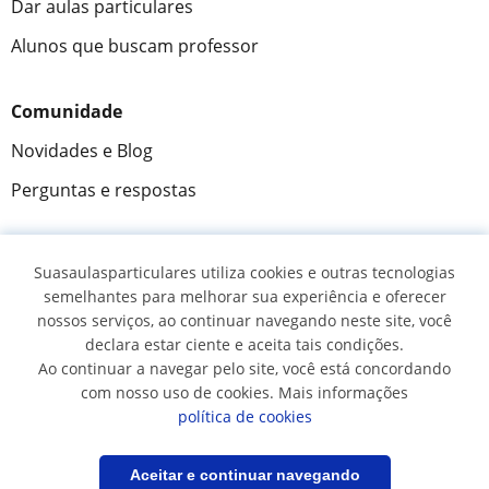
Dar aulas particulares
Alunos que buscam professor
Comunidade
Novidades e Blog
Perguntas e respostas
Suasaulasparticulares utiliza cookies e outras tecnologias
Fantástica
★★★★★
9,5/10
semelhantes para melhorar sua experiência e oferecer
nossos serviços, ao continuar navegando neste site, você
305994
opiniões de alunos
declara estar ciente e aceita tais condições.
Ao continuar a navegar pelo site, você está concordando
com nosso uso de cookies. Mais informações
© 2007 - 2026 Suas aulas particulares
política de cookies
Mapa do site:
Professores particulares
Filtrar
Salvar pesquisa
Aceitar e continuar navegando