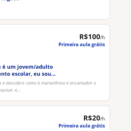
R$100
/h
Primeira aula grátis
u é um jovem/adulto
to escolar, eu sou
 e caminhar com vc
 e descobrir como é maravilhoso e encantador o
uisar, e...
R$20
/h
Primeira aula grátis