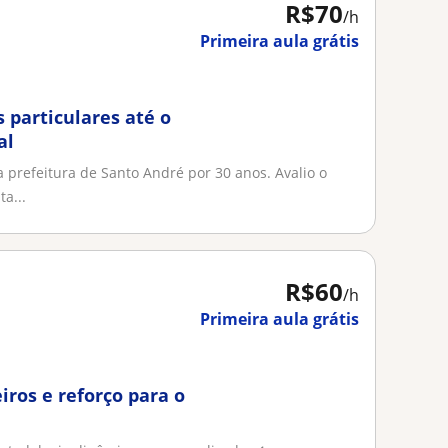
R$70
/h
Primeira aula grátis
 particulares até o
al
 prefeitura de Santo André por 30 anos. Avalio o
a...
R$60
/h
Primeira aula grátis
iros e reforço para o