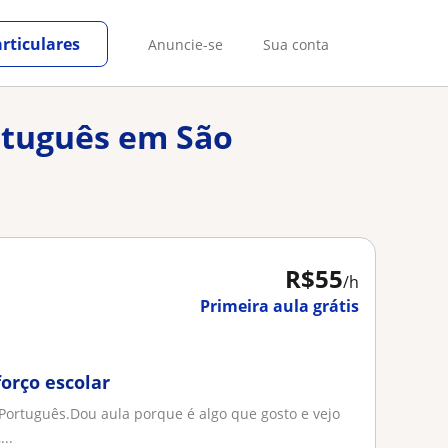
rticulares
Anuncie-se
Sua conta
ortuguês em São
R$55
/h
Primeira aula grátis
forço escolar
 Português.Dou aula porque é algo que gosto e vejo
..