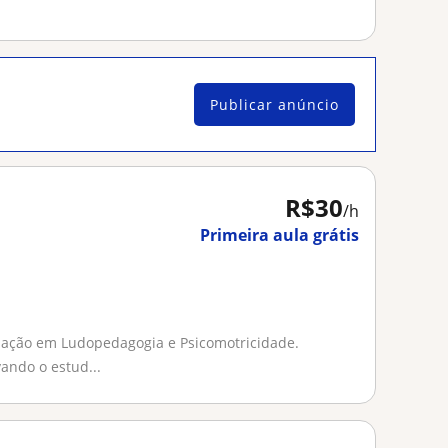
Publicar anúncio
R$30
/h
Primeira aula grátis
uação em Ludopedagogia e Psicomotricidade.
ando o estud...