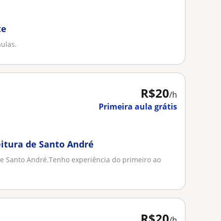
te
aulas.
R$20
/h
Primeira aula grátis
eitura de Santo André
de Santo André.Tenho experiência do primeiro ao
R$20
/h