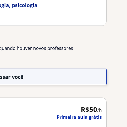
gia, psicologia
s quando houver novos professores
essar você
R$50
/h
Primeira aula grátis