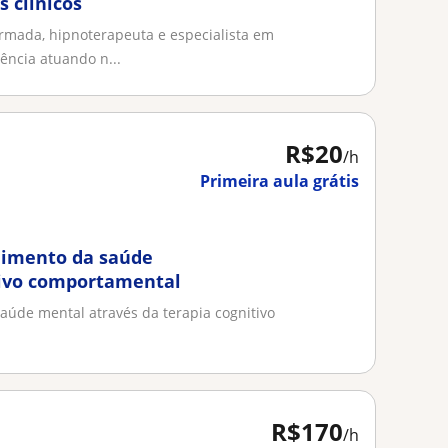
 clínicos
rmada, hipnoterapeuta e especialista em
ência atuando n...
R$20
/h
Primeira aula grátis
dimento da saúde
tivo comportamental
aúde mental através da terapia cognitivo
R$170
/h