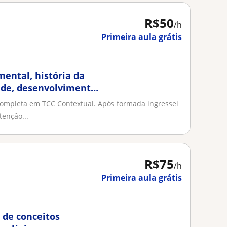
R$50
/h
Primeira aula grátis
ental, história da
dade, desenvolvimento
ompleta em TCC Contextual. Após formada ingressei
enção...
R$75
/h
Primeira aula grátis
, de conceitos