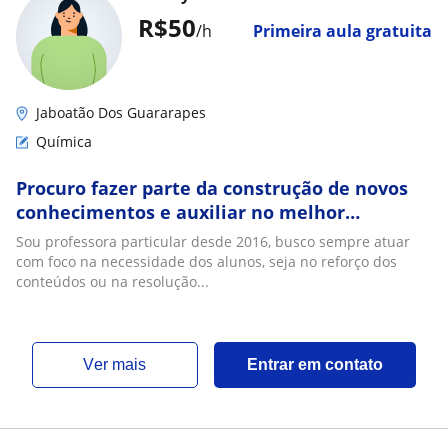
R$50
/h
Primeira aula gratuita
Jaboatão Dos Guararapes
Química
Procuro fazer parte da construção de novos
conhecimentos e auxiliar no melhor
embasamento de aprendizagem buscando
Sou professora particular desde 2016, busco sempre atuar
sempre à promoção da independência e
com foco na necessidade dos alunos, seja no reforço dos
otimização da capacidade e das competências
conteúdos ou na resolução...
de cada aluno
ver mais
Entrar em contato