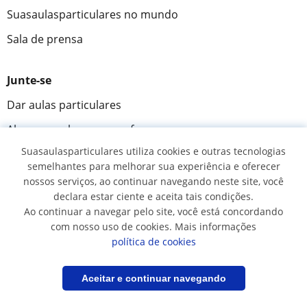
Suasaulasparticulares no mundo
Sala de prensa
Junte-se
Dar aulas particulares
Alunos que buscam professor
Suasaulasparticulares utiliza cookies e outras tecnologias
semelhantes para melhorar sua experiência e oferecer
Comunidade
nossos serviços, ao continuar navegando neste site, você
Novidades e Blog
declara estar ciente e aceita tais condições.
Ao continuar a navegar pelo site, você está concordando
Perguntas e respostas
com nosso uso de cookies. Mais informações
política de cookies
Fantástica
★★★★★
9,5/10
Filtrar
Salvar pesquisa
Aceitar e continuar navegando