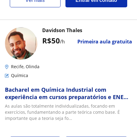
ver mais
Entrar em contato
Davidson Thales
R$50
/h
Primeira aula gratuita
Recife, Olinda
Química
Bacharel em Química Industrial com
experiência em cursos preparatórios e ENEM
ministra aulas de Química para Ensino
As aulas são totalmente individualizadas, focando em
fundamental e médio em Recife -
exercícios, fundamentando a parte teórica como base. É
Pernambuco de Forma Presencial ou Remota
importante que a teoria seja fo...