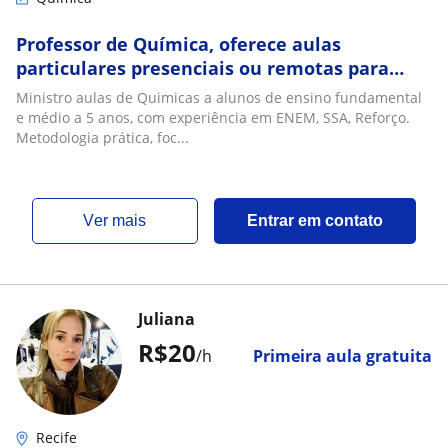
Professor de Química, oferece aulas
particulares presenciais ou remotas para
alunos dos ensinos fundamentais e médio.
Ministro aulas de Quimicas a alunos de ensino fundamental
Reforço, ENEM, SSA, Concursos
e médio a 5 anos, com experiência em ENEM, SSA, Reforço.
Metodologia prática, foc...
ver mais
Entrar em contato
Juliana
R$20
/h
Primeira aula gratuita
Recife