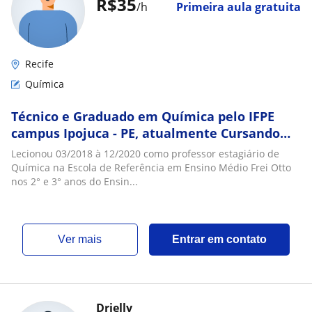
R$35
/h
Primeira aula gratuita
Recife
Química
Técnico e Graduado em Química pelo IFPE
campus Ipojuca - PE, atualmente Cursando
Especialização em Docência Para a Educação
Lecionou 03/2018 à 12/2020 como professor estagiário de
Profissional e Tecnológica de Pernambuco -
Química na Escola de Referência em Ensino Médio Frei Otto
IFPE Palmares (EaD). Lecionou 03/2018 à
nos 2° e 3° anos do Ensin...
12/2020 como professor estagiário de Química
na
ver mais
Entrar em contato
Drielly