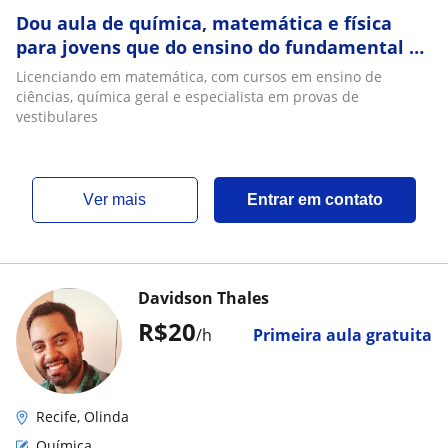
Dou aula de química, matemática e física
para jovens que do ensino do fundamental 1
e 2. E para quem irá fazer vestibulares
Licenciando em matemática, com cursos em ensino de
ciências, química geral e especialista em provas de
vestibulares
ver mais
Entrar em contato
Davidson Thales
R$20
/h
Primeira aula gratuita
Recife, Olinda
Química