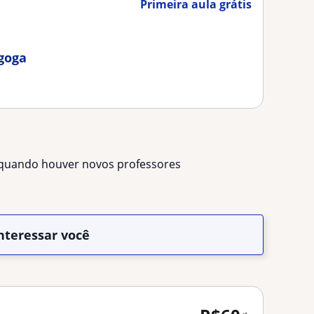
Primeira aula grátis
goga
s quando houver novos professores
nteressar você