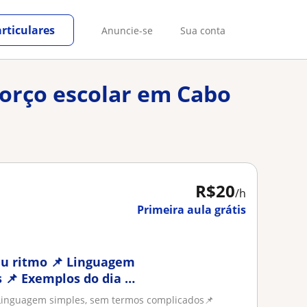
rticulares
Anuncie-se
Sua conta
forço escolar em Cabo
R$20
/h
Primeira aula grátis
seu ritmo 📌 Linguagem
 📌 Exemplos do dia a
 Linguagem simples, sem termos complicados📌