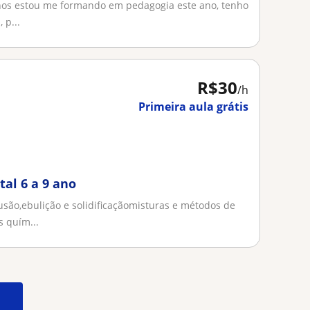
nos estou me formando em pedagogia este ano, tenho
 p...
R$30
/h
Primeira aula grátis
al 6 a 9 ano
são,ebulição e solidificaçãomisturas e métodos de
 quím...