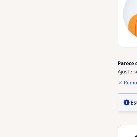
Parece 
Ajuste 
Remov
Es