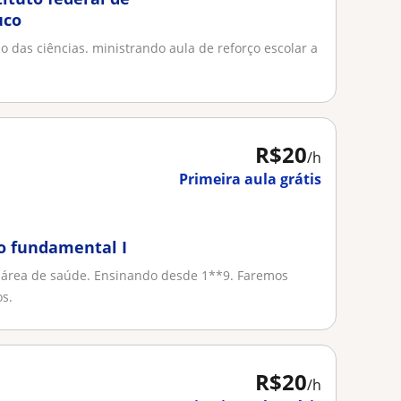
uco
das ciências. ministrando aula de reforço escolar a
R$20
/h
Primeira aula grátis
no fundamental I
 área de saúde. Ensinando desde 1**9. Faremos
s.
R$20
/h