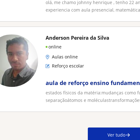
olá, me chamo johnny henrique , tenho 22 a
experiencia com aula presencial, matemática,
Anderson Pereira da Silva
online
Aulas online
Reforço escolar
aula de reforço ensino fundament
estados físicos da matéria:mudanças como fu
separaçãoátomos e moléculastransformações
Ver tudo