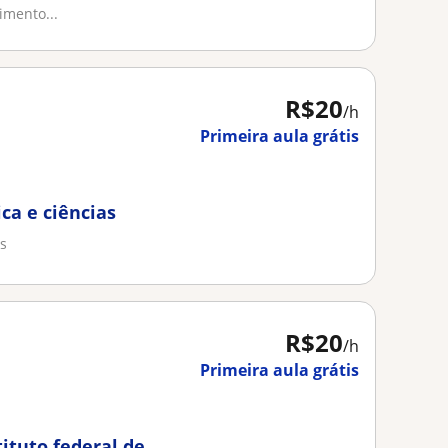
imento...
R$20
/h
Primeira aula grátis
ca e ciências
s
R$20
/h
Primeira aula grátis
ituto federal de