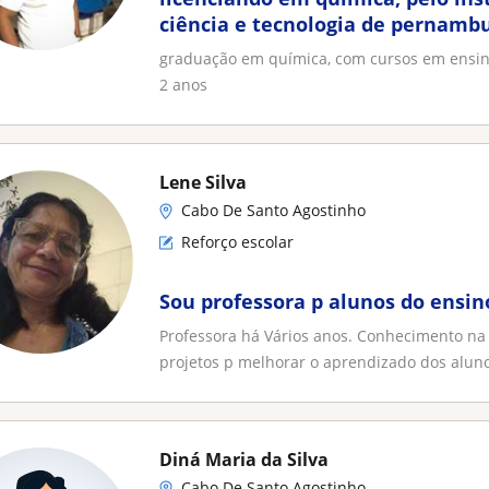
ciência e tecnologia de pernamb
graduação em química, com cursos em ensino 
2 anos
Lene Silva
Cabo De Santo Agostinho
Reforço escolar
Sou professora p alunos do ensi
Professora há Vários anos. Conhecimento na
projetos p melhorar o aprendizado dos aluno
Diná Maria da Silva
Cabo De Santo Agostinho