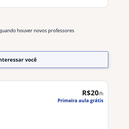
s quando houver novos professores
nteressar você
R$20
/h
Primeira aula grátis