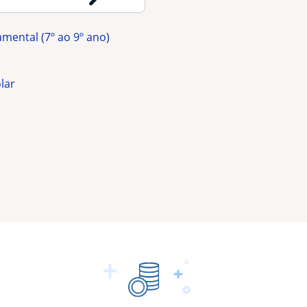
amental (7º ao 9º ano)
olar