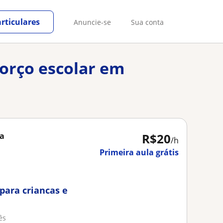
rticulares
Anuncie-se
Sua conta
forço escolar em
ra
R$20
/h
Primeira aula grátis
para criancas e
ês