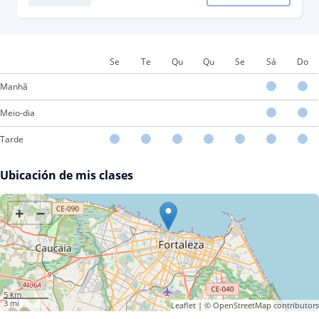
Se
Te
Qu
Qu
Se
Sá
Do
Manhã
Meio-dia
Tarde
Ubicación de mis clases
+
−
5 km
3 mi
Leaflet
| ©
OpenStreetMap
contributors