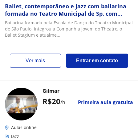
Ballet, contemporâneo e jazz com bailarina
formada no Teatro Municipal de Sp, com
experiência em cias nacionais e
Bailarina formada pela Escola de Dança do Theatro Municipal
internacionais
de São Paulo. Integrou a Companhia Jovem do Theatro, o
Ballet Stagium e atualme...
ver mais
Entrar em contato
Gilmar
R$20
/h
Primeira aula gratuita
Aulas online
Jazz