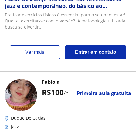
jazz e contemporâneo, do básico ao
avançado, no conforto e praticidade do seu
Praticar exercícios físicos é essencial para o seu bem estar!
lar!
Que tal exercitar-se com diversão? A metodologia utilizada
busca se divertir...
ver mais
Entrar em contato
Fabíola
R$100
/h
Primeira aula gratuita
Duque De Caxias
Jazz