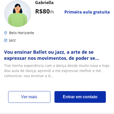
Gabriella
R$80
/h
Primeira aula gratuita
Belo Horizonte
Jazz
Vou ensinar Ballet ou jazz, a arte de se
expressar nos movimentos, de poder se
libertar na dança, nosso corpo e alma da
Tive minha experiência com a dança desde muito nova e hoje
através da dança quando estamos nos
dou aula de dança, aprendi a me expressar melhor e me
movimentando, a dança a ajuda também a
comunicar, vou ensinar a d...
perder o medo de falar em público de se
enturmar
ver mais
Entrar em contato