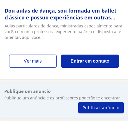
Dou aulas de dança, sou formada em ballet
clássico e possuo experiências em outras
modalidades como dança do ventre, jazz,
Aulas particulares de dança, ministradas especialmente para
street dance e ginástica rítmica!
você, com uma professora experiente na área e disposta a te
orientar, aqui você...
ver mais
Entrar em contato
Publique um anúncio
Publique um anúncio e os professores poderão te encontrar
Publicar anúncio