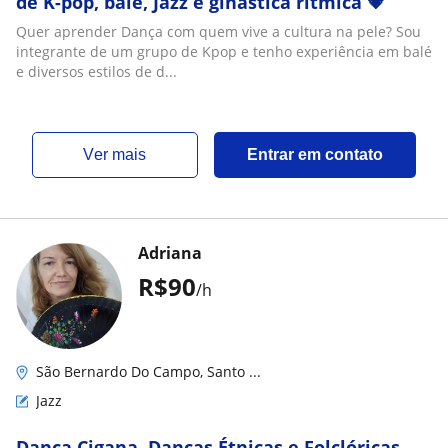
de K-pop, balé, Jazz e ginástica rítmica 💗
Quer aprender Dança com quem vive a cultura na pele? Sou
integrante de um grupo de Kpop e tenho experiência em balé
e diversos estilos de d...
ver mais
Entrar em contato
Adriana
R$90
/h
São Bernardo Do Campo, Santo ...
Jazz
Dança Cigana, Danças Étnicas e Folclóricas,