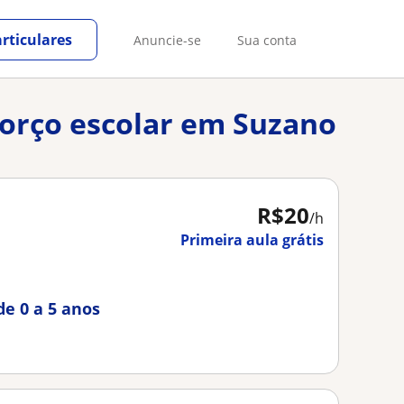
rticulares
Anuncie-se
Sua conta
eforço escolar em Suzano
R$20
/h
Primeira aula grátis
de 0 a 5 anos