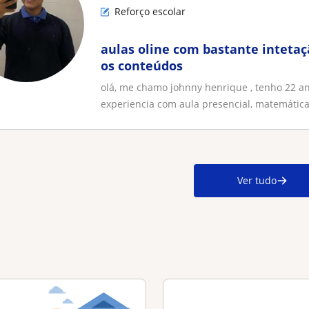
Reforço escolar
aulas oline com bastante inteta
os conteúdos
olá, me chamo johnny henrique , tenho 22 a
experiencia com aula presencial, matemática,
Ver tudo