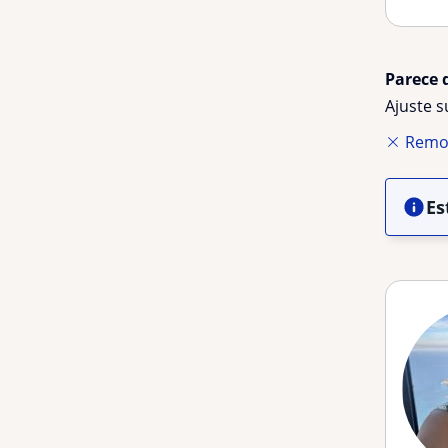
Parece 
Ajuste 
Remov
Es