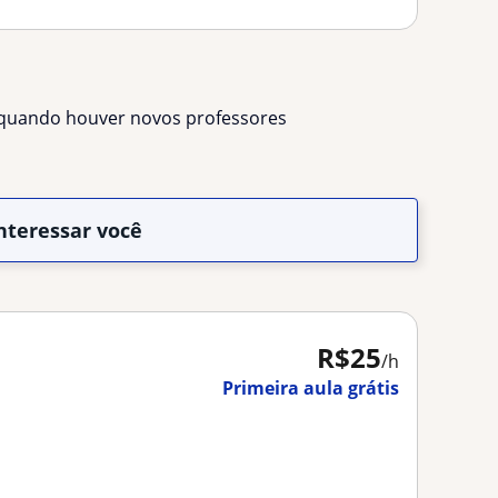
s quando houver novos professores
nteressar você
R$25
/h
Primeira aula grátis