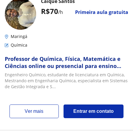
Caique Santos
R$70
/h
Primeira aula gratuita
Maringá
Química
Professor de Química, Física, Matemática e
Ciências online ou presencial para ensino
fundamental, técnico e médio
Engenheiro Químico, estudante de licenciatura em Química,
Mestrando em Engenharia Química, especialista em Sistemas
de Gestão Integrada e S...
ver mais
Entrar em contato