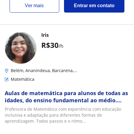
ver mais
Entrar em contato
Iris
R$30
/h
Belém, Ananindeua, Barcarena,...
Matemática
Aulas de matemática para alunos de todas as
idades, do ensino fundamental ao médio.
Experiência com educação inclusiva
Professora de Matemática com experiência com educação
inclusiva e adaptação para diferentes formas de
aprendizagem. Todos passos e o ritmo...