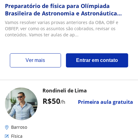
Preparatório de física para Olímpiada
Brasileira de Astronomia e Astronáutica
(OBA), Olímpiadas Brasileira de Física (OBF) e
Vamos resolver varias provas anteriores da OBA, OBF e
OBFEP
OBFEP, ver como os assuntos são cobrados, revisar os
conteúdos. Vamos ter aulas de ap...
ver mais
Entrar em contato
Rondineli de Lima
R$50
/h
Primeira aula gratuita
Barroso
Física