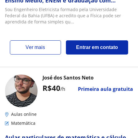
Ensino Médio, ENEM e Graduação com
metodologia prática
Sou Engenheiro Eletricista formado pela Universidade
Federal da Bahia (UFBA) e acredito que a Física pode ser
aprendida de forma simples qu...
ver mais
Entrar em contato
José dos Santos Neto
R$40
/h
Primeira aula gratuita
Aulas online
Matemática
Aulas particulares de matemática e cálculo