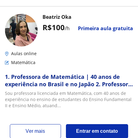
Beatriz Oka
R$100
/h
Primeira aula gratuita
Aulas online
Matemática
1. Professora de Matemática | 40 anos de
experiência no Brasil e no Japão 2. Professora
Licenciada em Matemática
Sou professora licenciada em Matemática, com 40 anos de
experiência no ensino de estudantes do Ensino Fundamental
II e Ensino Médio, atuand...
ver mais
Entrar em contato