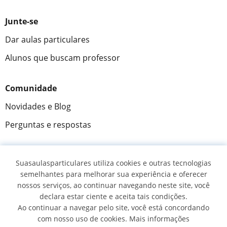
Junte-se
Dar aulas particulares
Alunos que buscam professor
Comunidade
Novidades e Blog
Perguntas e respostas
Suasaulasparticulares utiliza cookies e outras tecnologias
Fantástica
★★★★★
9,5/10
semelhantes para melhorar sua experiência e oferecer
nossos serviços, ao continuar navegando neste site, você
305915
opiniões de alunos
declara estar ciente e aceita tais condições.
Ao continuar a navegar pelo site, você está concordando
com nosso uso de cookies. Mais informações
© 2007 - 2026 Suas aulas particulares