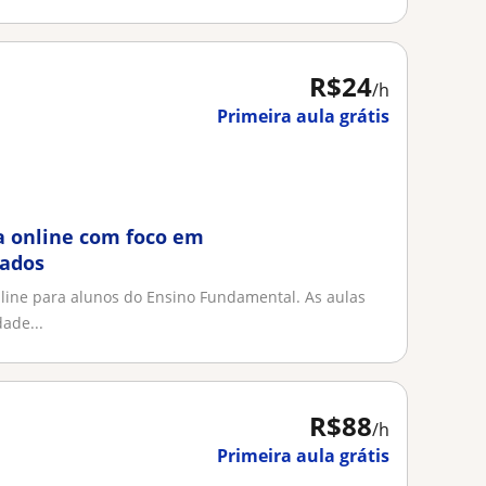
R$24
/h
Primeira aula grátis
a online com foco em
tados
line para alunos do Ensino Fundamental. As aulas
ade...
R$88
/h
Primeira aula grátis