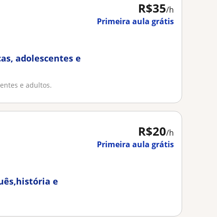
R$35
/h
Primeira aula grátis
ças, adolescentes e
entes e adultos.
R$20
/h
Primeira aula grátis
ês,história e