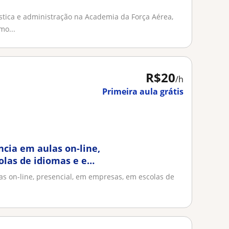
stica e administração na Academia da Força Aérea,
mo...
R$20
/h
Primeira aula grátis
ncia em aulas on-line,
olas de idiomas e em
as on-line, presencial, em empresas, em escolas de