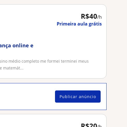
R$40
/h
Primeira aula grátis
ança online e
nsino médio completo me formei terminei meus
de matemát...
Publicar anúncio
R$20
/h